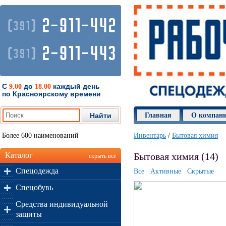
2-911-442
(
)
391
2-911-443
(
)
391
С
до
каждый день
9.00
18.00
по Красноярскому времени
Главная
О компан
Более 600 наименований
Инвентарь
/
Бытовая химия
Каталог
Бытовая химия (14)
скрыть всё
Спецодежда
Все
Активные
Скрытые
Спецобувь
Средства индивидуальной
защиты