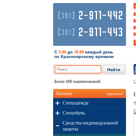
2-911-442
(
)
391
2-911-443
(
)
391
С
до
каждый день
9.00
18.00
по Красноярскому времени
Более 600 наименований
С
Каталог
скрыть всё
Спецодежда
В
Спецобувь
Средства индивидуальной
защиты