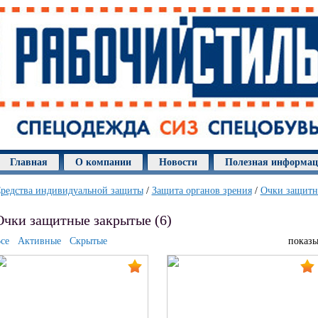
Главная
О компании
Новости
Полезная информа
редства индивидуальной защиты
/
Защита органов зрения
/
Очки защитн
Очки защитные закрытые (6)
се
Активные
Скрытые
показы