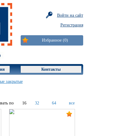
Войти на сайт
Регистрация
Избранное (0)
ция
Контакты
ые закрытые
вать по
16
32
64
все