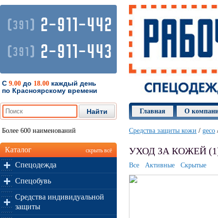
2-911-442
(
)
391
2-911-443
(
)
391
С
до
каждый день
9.00
18.00
по Красноярскому времени
Главная
О компан
Более 600 наименований
Средства защиты кожи
/
geco
Каталог
УХОД ЗА КОЖЕЙ (1
скрыть всё
Спецодежда
Все
Активные
Скрытые
Спецобувь
Средства индивидуальной
защиты