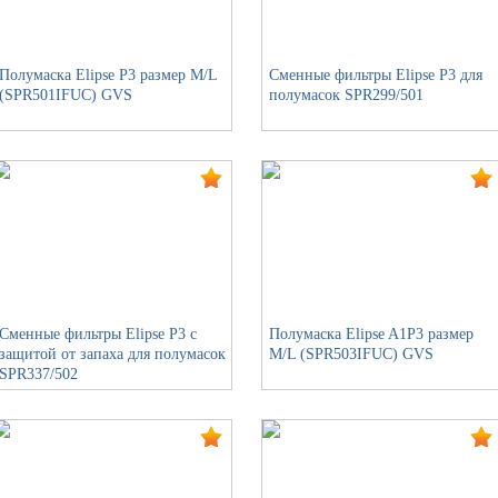
Полумаска Elipse P3 размер M/L
Сменные фильтры Elipse P3 для
(SPR501IFUC) GVS
полумасок SPR299/501
Сменные фильтры Elipse P3 с
Полумаска Elipse A1P3 размер
защитой от запаха для полумасок
M/L (SPR503IFUC) GVS
SPR337/502