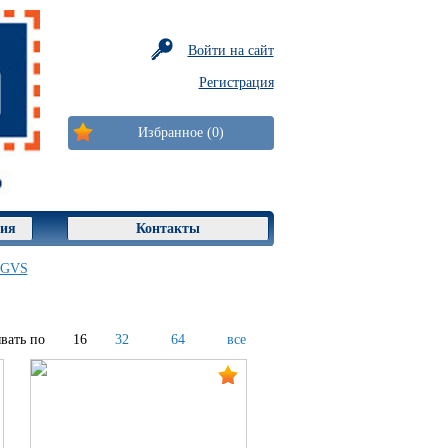
Войти на сайт
Регистрация
Избранное (0)
ция
Контакты
 GVS
вать по
16
32
64
все