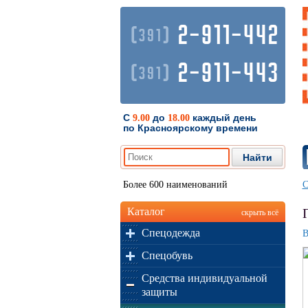
2-911-442
(
)
391
2-911-443
(
)
391
С
до
каждый день
9.00
18.00
по Красноярскому времени
Более 600 наименований
С
Каталог
скрыть всё
Спецодежда
В
Спецобувь
Средства индивидуальной
защиты