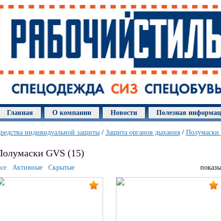
Главная
О компании
Новости
Полезная информа
редства индивидуальной защиты
/
Защита органов дыхания
/
Полумаски
Полумаски GVS (15)
се
Активные
Скрытые
показы