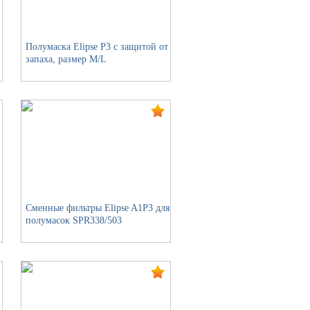
Полумаска Elipse P3 с защитой от
запаха, размер M/L
Сменные фильтры Elipse A1P3 для
полумасок SPR338/503