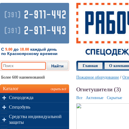
2-911-442
(
)
391
2-911-443
(
)
391
С
до
каждый день
9.00
18.00
по Красноярскому времени
Главная
О компан
Более 600 наименований
Пожарное оборудование
/
Огн
Каталог
Огнетушители (3)
скрыть всё
Спецодежда
Все
Активные
Скрытые
Спецобувь
Средства индивидуальной
защиты