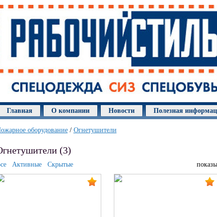
Главная
О компании
Новости
Полезная информа
ожарное оборудование
/
Огнетушители
Огнетушители (3)
се
Активные
Скрытые
показы