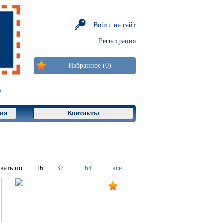
Войти на сайт
Регистрация
Избранное (0)
ция
Контакты
вать по
16
32
64
все