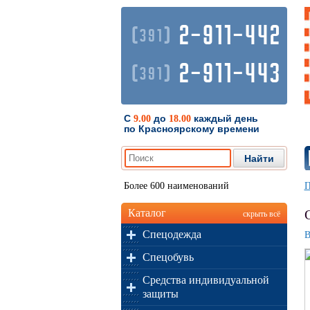
2-911-442
(
)
391
2-911-443
(
)
391
С
до
каждый день
9.00
18.00
по Красноярскому времени
Более 600 наименований
П
Каталог
скрыть всё
Спецодежда
В
Спецобувь
Средства индивидуальной
защиты