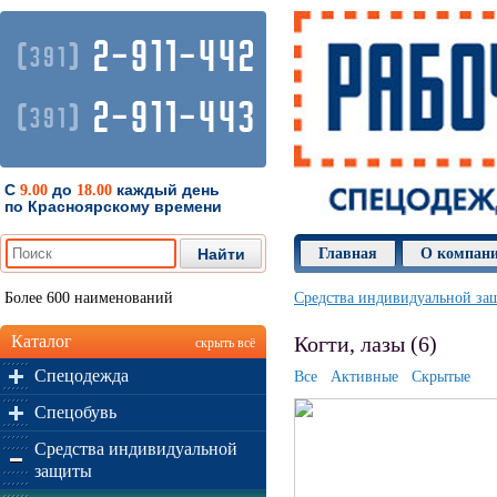
2-911-442
(
)
391
2-911-443
(
)
391
С
до
каждый день
9.00
18.00
по Красноярскому времени
Главная
О компан
Более 600 наименований
Средства индивидуальной за
Каталог
Когти, лазы (6)
скрыть всё
Спецодежда
Все
Активные
Скрытые
Спецобувь
Средства индивидуальной
защиты