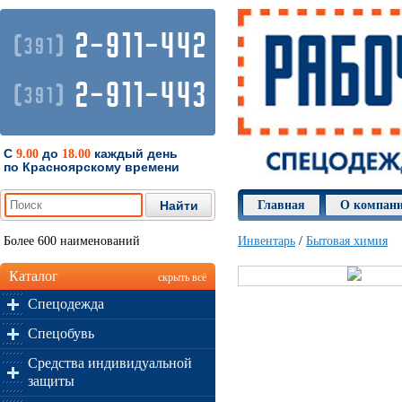
2-911-442
(
)
391
2-911-443
(
)
391
С
до
каждый день
9.00
18.00
по Красноярскому времени
Главная
О компан
Более 600 наименований
Инвентарь
/
Бытовая химия
Каталог
скрыть всё
Спецодежда
Спецобувь
Средства индивидуальной
защиты