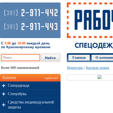
2-911-442
(
)
391
2-911-443
(
)
391
С
до
каждый день
9.00
18.00
по Красноярскому времени
Главная
О компан
Более 600 наименований
Инвентарь
/
Бытовая химия
Каталог
скрыть всё
Спецодежда
Спецобувь
Средства индивидуальной
защиты