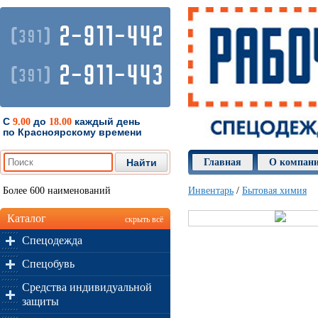
2-911-442
(
)
391
2-911-443
(
)
391
С
до
каждый день
9.00
18.00
по Красноярскому времени
Главная
О компан
Более 600 наименований
Инвентарь
/
Бытовая химия
Каталог
скрыть всё
Спецодежда
Спецобувь
Средства индивидуальной
защиты