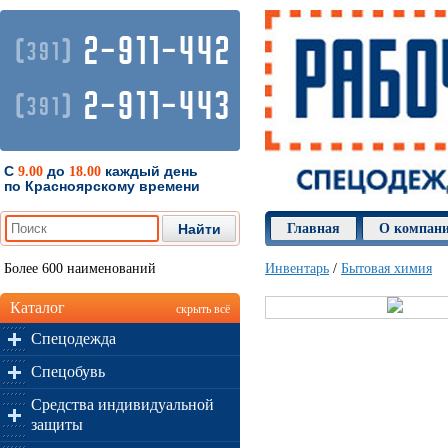
2-911-442
(
)
391
2-911-443
(
)
391
С
до
каждый день
9.00
18.00
по Красноярскому времени
Главная
О компан
Более 600 наименований
Инвентарь
/
Бытовая химия
Каталог
скрыть всё
Спецодежда
Спецобувь
Средства индивидуальной
защиты