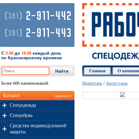
2-911-442
(
)
391
2-911-443
(
)
391
С
до
каждый день
9.00
18.00
по Красноярскому времени
Главная
О компан
Более 600 наименований
Инвентарь
/
Аксессуары
Каталог
скрыть всё
Спецодежда
Спецобувь
Средства индивидуальной
защиты