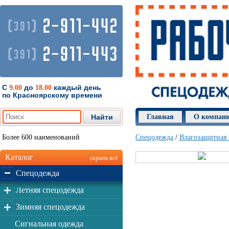
2-911-442
(
)
391
2-911-443
(
)
391
С
до
каждый день
9.00
18.00
по Красноярскому времени
Главная
О компан
Более 600 наименований
Спецодежда
/
Влагозащитная
Каталог
скрыть всё
Спецодежда
Летняя спецодежда
Зимняя спецодежда
Сигнальная одежда