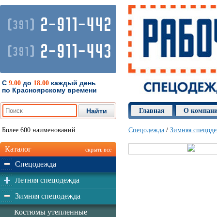
2-911-442
(
)
391
2-911-443
(
)
391
С
до
каждый день
9.00
18.00
по Красноярскому времени
Главная
О компан
Более 600 наименований
Спецодежда
/
Зимняя спецод
Каталог
скрыть всё
Спецодежда
Летняя спецодежда
Зимняя спецодежда
Костюмы утепленные