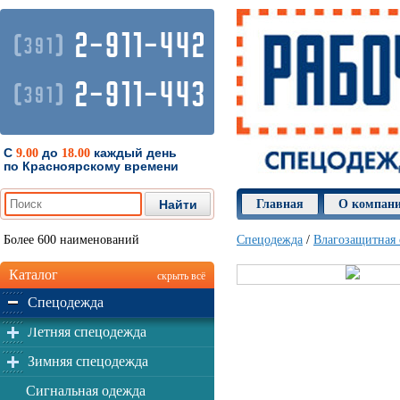
2-911-442
(
)
391
2-911-443
(
)
391
С
до
каждый день
9.00
18.00
по Красноярскому времени
Главная
О компан
Более 600 наименований
Спецодежда
/
Влагозащитная
Каталог
скрыть всё
Спецодежда
Летняя спецодежда
Зимняя спецодежда
Сигнальная одежда