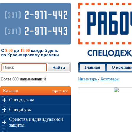
2-911-442
(
)
391
2-911-443
(
)
391
С
до
каждый день
9.00
18.00
по Красноярскому времени
Главная
О компан
Более 600 наименований
Инвентарь
/
Хозтовары
Каталог
скрыть всё
Спецодежда
Спецобувь
Средства индивидуальной
защиты