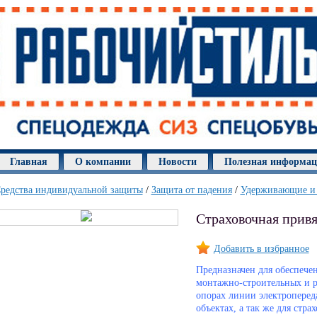
Главная
О компании
Новости
Полезная информа
редства индивидуальной защиты
/
Защита от падения
/
Удерживающие и 
Страховочная привя
Добавить в избранное
Предназначен для обеспече
монтажно-строительных и р
опорах линии электроперед
объектах, а так же для стра