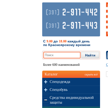
2-911-442
(
)
391
2-911-443
(
)
391
С
до
каждый день
9.00
18.00
по Красноярскому времени
Более 600 наименований
С
Каталог
скрыть всё
Спецодежда
Спецобувь
Средства индивидуальной
защиты