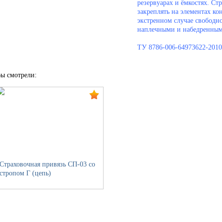
резервуарах и ёмкостях. Ст
закреплять на элементах ко
экстренном случае свободн
наплечными и набедренным
ТУ 8786-006-64973622-2010
ы смотрели:
Страховочная привязь СП-03 со
стропом Г (цепь)