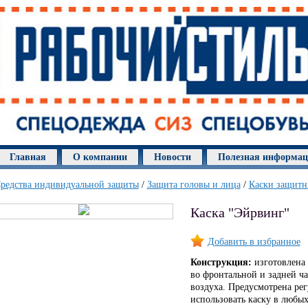
Главная
О компании
Новости
Полезная информа
редства индивидуальной защиты
/
Защита головы и лица
/
Каски защитн
Каска "Эйрвинг"
Добавить в избранное
Конструкция:
изготовлена 
во фронтальной и задней ч
воздуха. Предусмотрена рег
использовать каску в любых