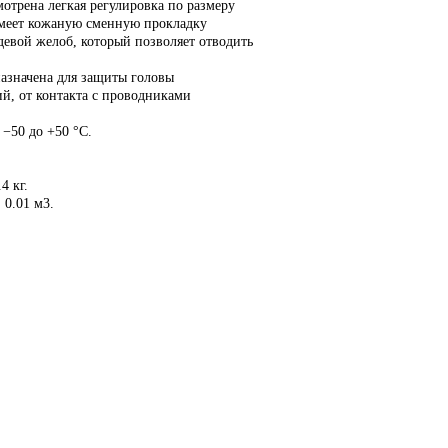
отрена легкая регулировка по размеру
имеет кожаную сменную прокладку
девой желоб, который позволяет отводить
азначена для защиты головы
й, от контакта с проводниками
 −50 до +50 °С.
4 кг.
:
0.01 м
3
.