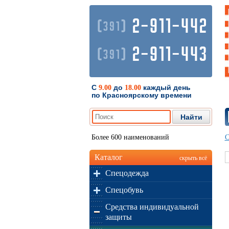
2-911-442
(
)
391
2-911-443
(
)
391
С
до
каждый день
9.00
18.00
по Красноярскому времени
Более 600 наименований
С
Каталог
скрыть всё
Спецодежда
Спецобувь
Средства индивидуальной
защиты