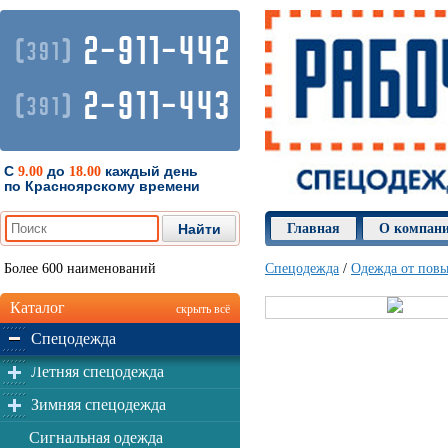
2-911-442
(
)
391
2-911-443
(
)
391
С
до
каждый день
9.00
18.00
по Красноярскому времени
Главная
О компан
Более 600 наименований
Спецодежда
/
Одежда от пов
Каталог
скрыть всё
Спецодежда
Летняя спецодежда
Зимняя спецодежда
Сигнальная одежда