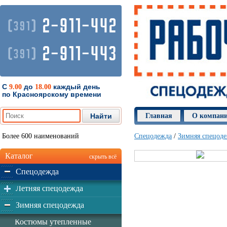
2-911-442
(
)
391
2-911-443
(
)
391
С
до
каждый день
9.00
18.00
по Красноярскому времени
Главная
О компан
Более 600 наименований
Спецодежда
/
Зимняя спецод
Каталог
скрыть всё
Спецодежда
Летняя спецодежда
Зимняя спецодежда
Костюмы утепленные