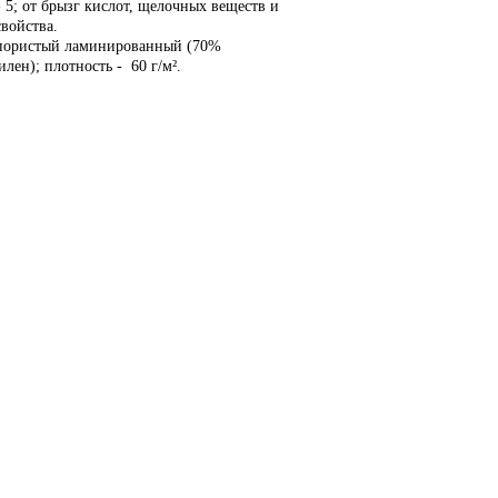
- 5; от брызг кислот, щелочных веществ и
свойства.
пористый ламинированный (70%
лен); плотность - 60 г/м².