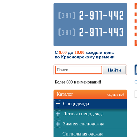
2-911-442
(
)
391
2-911-443
(
)
391
С
до
каждый день
9.00
18.00
по Красноярскому времени
Более 600 наименований
С
Каталог
скрыть всё
Спецодежда
Летняя спецодежда
Зимняя спецодежда
Сигнальная одежда