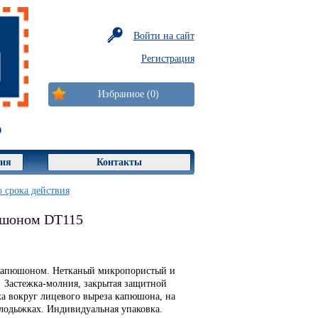
Войти на сайт
Регистрация
Избранное (0)
ция
Контакты
 срока действия
юшоном DT115
капюшоном. Нетканый микропористый и
 Застежка-молния, закрытая защитной
ка вокруг лицевого выреза капюшона, на
 лодыжках. Индивидуальная упаковка.