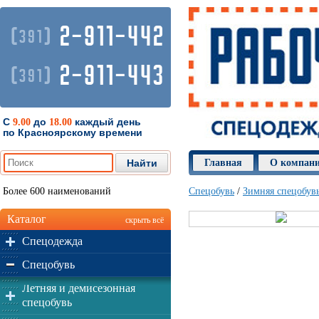
2-911-442
(
)
391
2-911-443
(
)
391
С
до
каждый день
9.00
18.00
по Красноярскому времени
Главная
О компан
Более 600 наименований
Спецобувь
/
Зимняя спецобув
Каталог
скрыть всё
Спецодежда
Спецобувь
Летняя и демисезонная
спецобувь