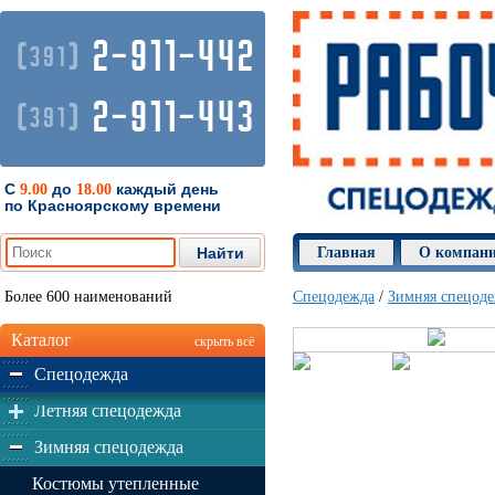
2-911-442
(
)
391
2-911-443
(
)
391
С
до
каждый день
9.00
18.00
по Красноярскому времени
Главная
О компан
Более 600 наименований
Спецодежда
/
Зимняя спецод
Каталог
скрыть всё
Спецодежда
Летняя спецодежда
Зимняя спецодежда
Костюмы утепленные