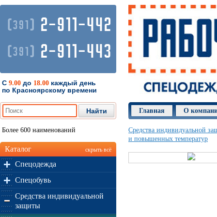
2-911-442
(
)
391
2-911-443
(
)
391
С
до
каждый день
9.00
18.00
по Красноярскому времени
Главная
О компан
Более 600 наименований
Средства индивидуальной за
и повышенных температур
Каталог
скрыть всё
Спецодежда
Спецобувь
Средства индивидуальной
защиты