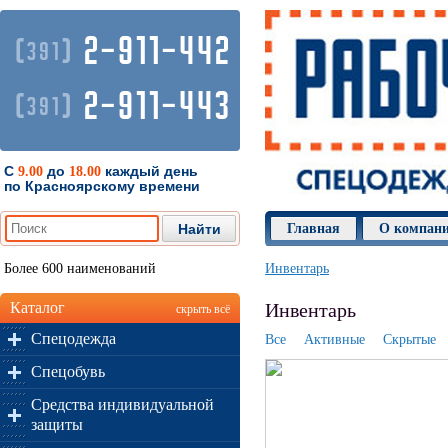
2-911-442
(
)
391
2-911-443
(
)
391
С
до
каждый день
9.00
18.00
по Красноярскому времени
Главная
О компан
Более 600 наименований
Инвентарь
Каталог
Инвентарь
скрыть всё
Спецодежда
Все
Активные
Скрытые
Спецобувь
Средства индивидуальной
защиты