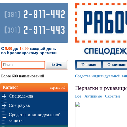
2-911-442
(
)
391
2-911-443
(
)
391
С
до
каждый день
9.00
18.00
по Красноярскому времени
Главная
О компан
Более 600 наименований
Средства индивидуальной за
Каталог
Перчатки и рукавицы
скрыть всё
Спецодежда
Все
Активные
Скрытые
Спецобувь
Средства индивидуальной
защиты