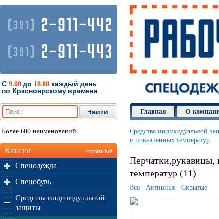
2-911-442
(
)
391
2-911-443
(
)
391
С
до
каждый день
9.00
18.00
по Красноярскому времени
Главная
О компан
Более 600 наименований
Средства индивидуальной за
и повышенных температур
Каталог
скрыть всё
Перчатки,рукавицы, 
Спецодежда
температур (11)
Спецобувь
Все
Активные
Скрытые
Средства индивидуальной
защиты