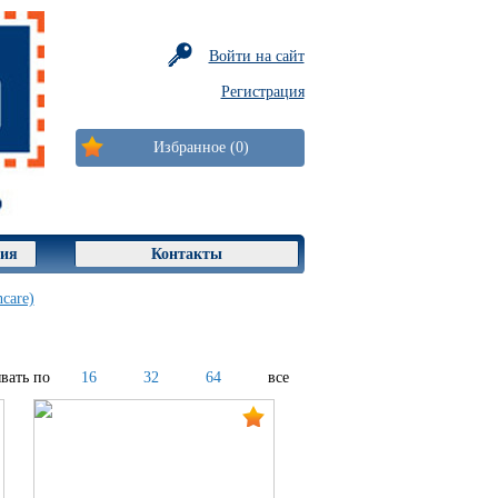
Войти на сайт
Регистрация
Избранное (0)
ция
Контакты
care)
вать по
16
32
64
все