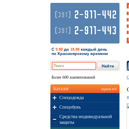
2-911-442
(
)
391
2-911-443
(
)
391
С
до
каждый день
9.00
18.00
по Красноярскому времени
Более 600 наименований
С
Каталог
скрыть всё
Спецодежда
В
Спецобувь
Средства индивидуальной
защиты