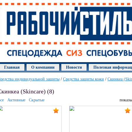
Главная
О компании
Новости
Полезная информа
редства индивидуальной защиты
/
Средства защиты кожи
/
Скинкеа (Skin
Скинкеа (Skincare) (8)
се
Активные
Скрытые
показы