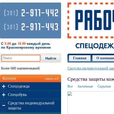
2-911-442
(
)
391
2-911-443
(
)
391
С
до
каждый день
9.00
18.00
по Красноярскому времени
Главная
О компан
Более 600 наименований
Средства индивидуальной за
Каталог
Средства защиты ко
скрыть всё
Спецодежда
Все
Активные
Скрытые
Спецобувь
Средства индивидуальной
защиты