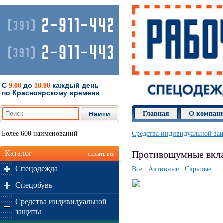
2-911-442
(
)
391
2-911-443
(
)
391
С
до
каждый день
9.00
18.00
по Красноярскому времени
Главная
О компан
Более 600 наименований
Средства индивидуальной за
Каталог
Противошумные вкла
скрыть всё
Спецодежда
Все
Активные
Скрытые
Спецобувь
Средства индивидуальной
защиты