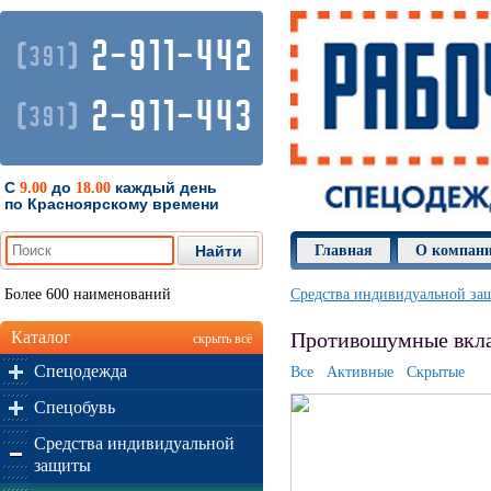
2-911-442
(
)
391
2-911-443
(
)
391
С
до
каждый день
9.00
18.00
по Красноярскому времени
Главная
О компан
Более 600 наименований
Средства индивидуальной за
Каталог
Противошумные вкла
скрыть всё
Спецодежда
Все
Активные
Скрытые
Спецобувь
Средства индивидуальной
защиты