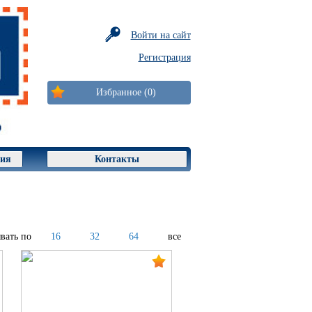
Войти на сайт
Регистрация
Избранное (0)
ция
Контакты
вать по
16
32
64
все