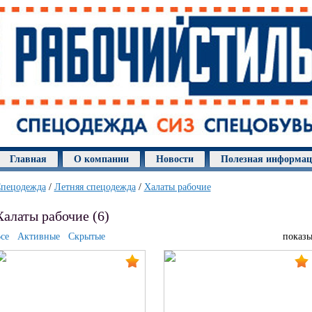
Главная
О компании
Новости
Полезная информа
пецодежда
/
Летняя спецодежда
/
Халаты рабочие
Халаты рабочие (6)
се
Активные
Скрытые
показы