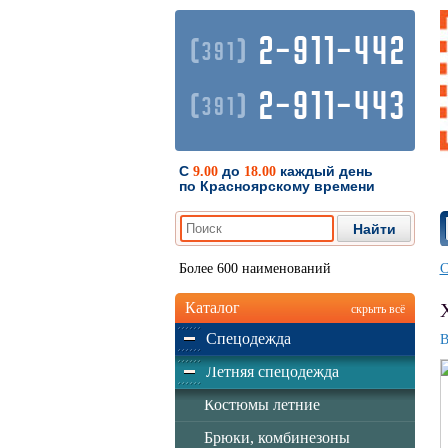
2-911-442
(
)
391
2-911-443
(
)
391
С
до
каждый день
9.00
18.00
по Красноярскому времени
Более 600 наименований
С
Каталог
скрыть всё
Спецодежда
В
Летняя спецодежда
Костюмы летние
Брюки, комбинезоны