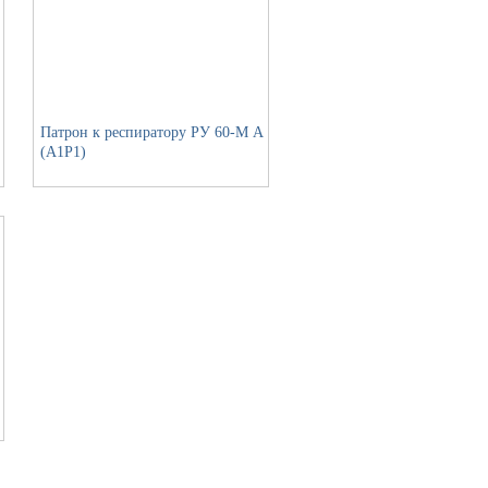
Патрон к респиратору РУ 60-М А
(А1Р1)