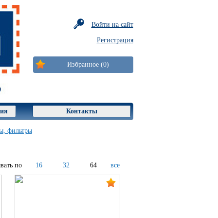
Войти на сайт
Регистрация
Избранное (0)
ция
Контакты
ы, фильтры
вать по
16
32
64
все