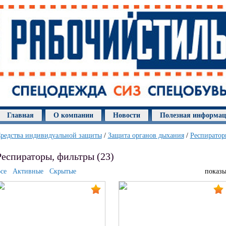
Главная
О компании
Новости
Полезная информа
редства индивидуальной защиты
/
Защита органов дыхания
/
Респиратор
Респираторы, фильтры (23)
се
Активные
Скрытые
показы