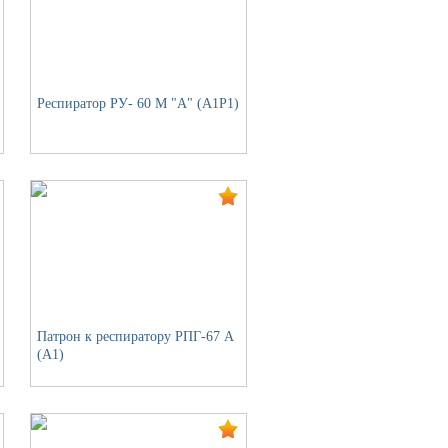
Респиратор РУ- 60 М "А" (А1Р1)
Патрон к респиратору РПГ-67 А
(А1)