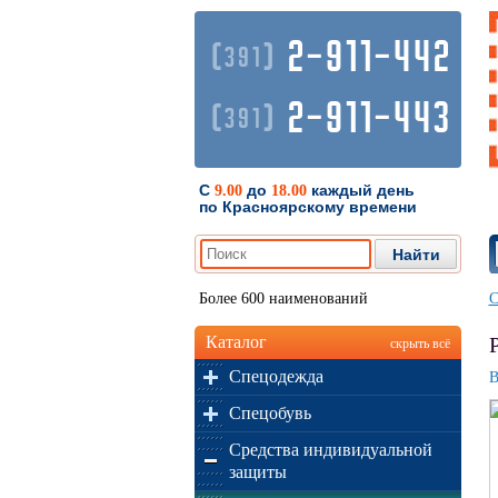
2-911-442
(
)
391
2-911-443
(
)
391
С
до
каждый день
9.00
18.00
по Красноярскому времени
Более 600 наименований
С
Каталог
скрыть всё
Спецодежда
В
Спецобувь
Средства индивидуальной
защиты