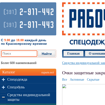
2-911-442
(
)
391
2-911-443
(
)
391
С
до
каждый день
9.00
18.00
по Красноярскому времени
Главная
О компан
Более 600 наименований
Средства индивидуальной за
Каталог
Очки защитные закры
скрыть всё
Спецодежда
Все
Активные
Скрытые
Спецобувь
Средства индивидуальной
защиты