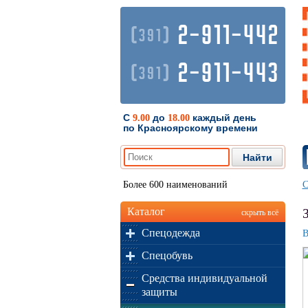
2-911-442
(
)
391
2-911-443
(
)
391
С
до
каждый день
9.00
18.00
по Красноярскому времени
Более 600 наименований
С
Каталог
скрыть всё
Спецодежда
В
Спецобувь
Средства индивидуальной
защиты