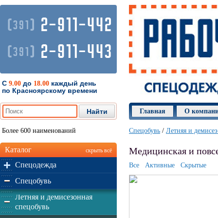
2-911-442
(
)
391
2-911-443
(
)
391
С
до
каждый день
9.00
18.00
по Красноярскому времени
Главная
О компан
Более 600 наименований
Спецобувь
/
Летняя и демисез
Каталог
Медицинская и повсе
скрыть всё
Спецодежда
Все
Активные
Скрытые
Спецобувь
Летняя и демисезонная
спецобувь