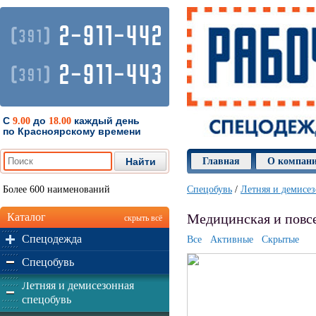
2-911-442
(
)
391
2-911-443
(
)
391
С
до
каждый день
9.00
18.00
по Красноярскому времени
Главная
О компан
Более 600 наименований
Спецобувь
/
Летняя и демисез
Каталог
Медицинская и повсе
скрыть всё
Спецодежда
Все
Активные
Скрытые
Спецобувь
Летняя и демисезонная
спецобувь