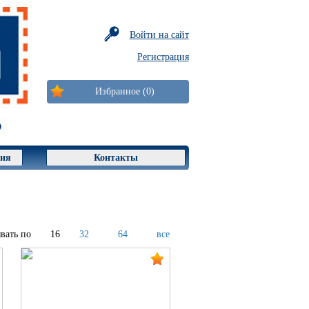
Войти на сайт
Регистрация
Избранное (0)
ция
Контакты
вать по
16
32
64
все