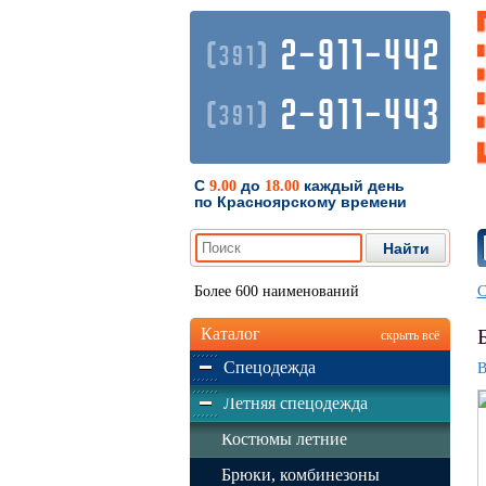
2-911-442
(
)
391
2-911-443
(
)
391
С
до
каждый день
9.00
18.00
по Красноярскому времени
Более 600 наименований
С
Каталог
скрыть всё
Спецодежда
В
Летняя спецодежда
Костюмы летние
Брюки, комбинезоны