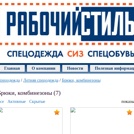
Главная
О компании
Новости
Полезная информа
пецодежда
/
Летняя спецодежда
/
Брюки, комбинезоны
Брюки, комбинезоны (7)
се
Активные
Скрытые
показы