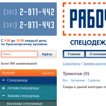
2-911-442
(
)
391
2-911-443
(
)
391
С
до
каждый день
9.00
18.00
по Красноярскому времени
Главная
О компан
Более 600 наименований
Спецодежда
/
Зимняя спецод
Каталог
Трикотаж (0)
скрыть всё
Спецодежда
Все
Активные
Скрытые
Товары в данной категории о
Летняя спецодежда
Зимняя спецодежда
Костюмы утепленные