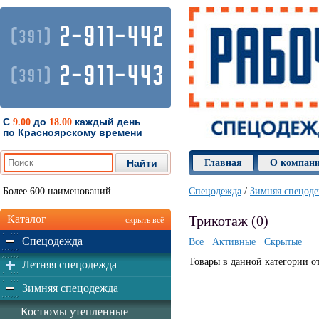
2-911-442
(
)
391
2-911-443
(
)
391
С
до
каждый день
9.00
18.00
по Красноярскому времени
Главная
О компан
Более 600 наименований
Спецодежда
/
Зимняя спецод
Каталог
Трикотаж (0)
скрыть всё
Спецодежда
Все
Активные
Скрытые
Товары в данной категории о
Летняя спецодежда
Зимняя спецодежда
Костюмы утепленные