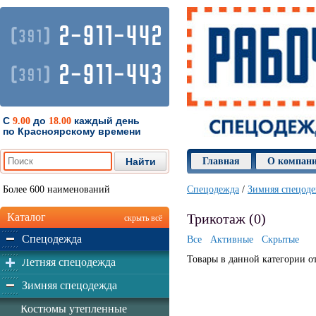
2-911-442
(
)
391
2-911-443
(
)
391
С
до
каждый день
9.00
18.00
по Красноярскому времени
Главная
О компан
Более 600 наименований
Спецодежда
/
Зимняя спецод
Каталог
Трикотаж (0)
скрыть всё
Спецодежда
Все
Активные
Скрытые
Товары в данной категории о
Летняя спецодежда
Зимняя спецодежда
Костюмы утепленные