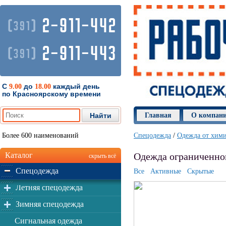
2-911-442
(
)
391
2-911-443
(
)
391
С
до
каждый день
9.00
18.00
по Красноярскому времени
Главная
О компан
Более 600 наименований
Спецодежда
/
Одежда от хими
Каталог
Одежда ограниченног
скрыть всё
Спецодежда
Все
Активные
Скрытые
Летняя спецодежда
Зимняя спецодежда
Сигнальная одежда