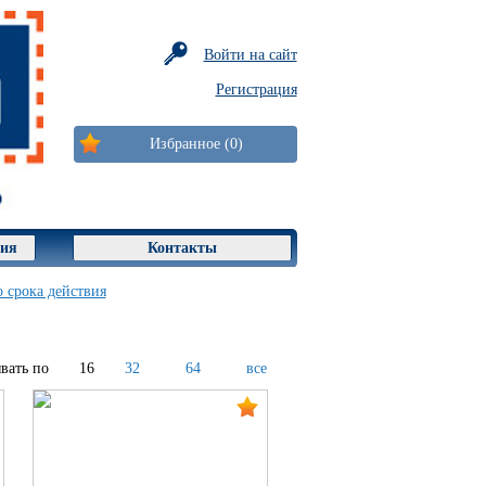
Войти на сайт
Регистрация
Избранное (0)
ция
Контакты
 срока действия
вать по
16
32
64
все