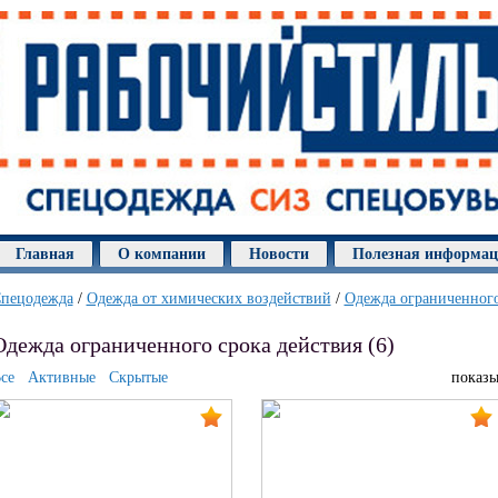
Главная
О компании
Новости
Полезная информа
пецодежда
/
Одежда от химических воздействий
/
Одежда ограниченного
Одежда ограниченного срока действия (6)
се
Активные
Скрытые
показы