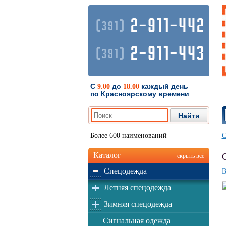
2-911-442
(
)
391
2-911-443
(
)
391
С
до
каждый день
9.00
18.00
по Красноярскому времени
Более 600 наименований
С
Каталог
скрыть всё
Спецодежда
В
Летняя спецодежда
Зимняя спецодежда
Сигнальная одежда