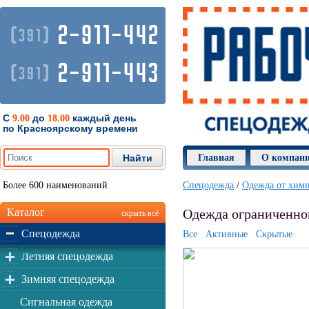
2-911-442
(
)
391
2-911-443
(
)
391
С
до
каждый день
9.00
18.00
по Красноярскому времени
Главная
О компан
Более 600 наименований
Спецодежда
/
Одежда от хими
Каталог
Одежда ограниченног
скрыть всё
Спецодежда
Все
Активные
Скрытые
Летняя спецодежда
Зимняя спецодежда
Сигнальная одежда