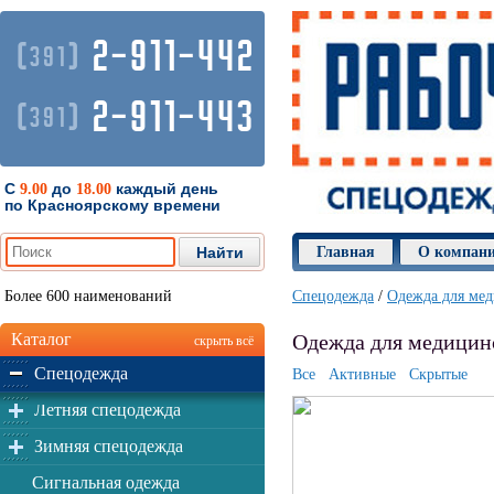
2-911-442
(
)
391
2-911-443
(
)
391
С
до
каждый день
9.00
18.00
по Красноярскому времени
Главная
О компан
Более 600 наименований
Спецодежда
/
Одежда для ме
Каталог
Одежда для медицинс
скрыть всё
Спецодежда
Все
Активные
Скрытые
Летняя спецодежда
Зимняя спецодежда
Сигнальная одежда