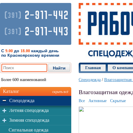
2-911-442
(
)
391
2-911-443
(
)
391
С
до
каждый день
9.00
18.00
по Красноярскому времени
Главная
О компан
Более 600 наименований
Спецодежда
/
Влагозащитная
Каталог
Влагозащитная одежд
скрыть всё
Спецодежда
Все
Активные
Скрытые
Летняя спецодежда
Зимняя спецодежда
Сигнальная одежда