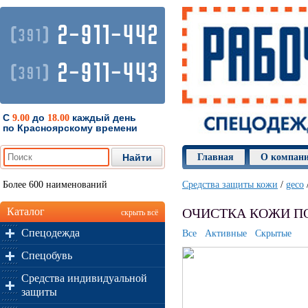
2-911-442
(
)
391
2-911-443
(
)
391
С
до
каждый день
9.00
18.00
по Красноярскому времени
Главная
О компан
Более 600 наименований
Средства защиты кожи
/
geco
Каталог
ОЧИСТКА КОЖИ ПО
скрыть всё
Спецодежда
Все
Активные
Скрытые
Спецобувь
Средства индивидуальной
защиты