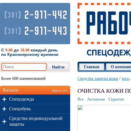
2-911-442
(
)
391
2-911-443
(
)
391
С
до
каждый день
9.00
18.00
по Красноярскому времени
Главная
О компан
Более 600 наименований
Средства защиты кожи
/
geco
Каталог
ОЧИСТКА КОЖИ ПО
скрыть всё
Спецодежда
Все
Активные
Скрытые
Спецобувь
Средства индивидуальной
защиты