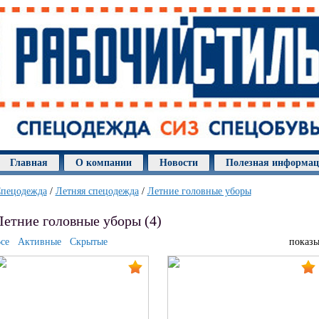
Главная
О компании
Новости
Полезная информа
пецодежда
/
Летняя спецодежда
/
Летние головные уборы
Летние головные уборы (4)
се
Активные
Скрытые
показы