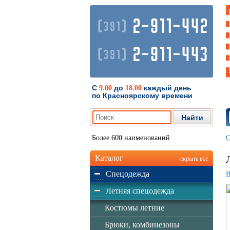
2-911-442
(
)
391
2-911-443
(
)
391
С
до
каждый день
9.00
18.00
по Красноярскому времени
Более 600 наименований
С
Каталог
скрыть всё
Спецодежда
В
Летняя спецодежда
Костюмы летние
Брюки, комбинезоны