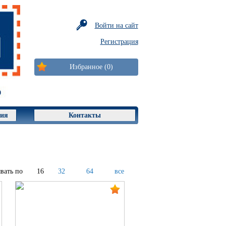
Войти на сайт
Регистрация
Избранное (0)
ция
Контакты
вать по
16
32
64
все