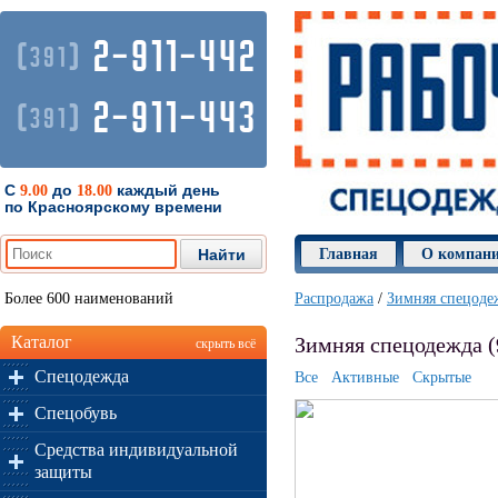
2-911-442
(
)
391
2-911-443
(
)
391
С
до
каждый день
9.00
18.00
по Красноярскому времени
Главная
О компан
Более 600 наименований
Распродажа
/
Зимняя спецоде
Каталог
Зимняя спецодежда (
скрыть всё
Спецодежда
Все
Активные
Скрытые
Спецобувь
Средства индивидуальной
защиты